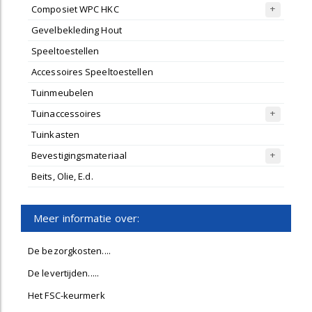
Composiet WPC HKC
Gevelbekleding Hout
Speeltoestellen
Accessoires Speeltoestellen
Tuinmeubelen
Tuinaccessoires
Tuinkasten
Bevestigingsmateriaal
Beits, Olie, E.d.
Meer informatie over:
De bezorgkosten....
De levertijden.....
Het FSC-keurmerk