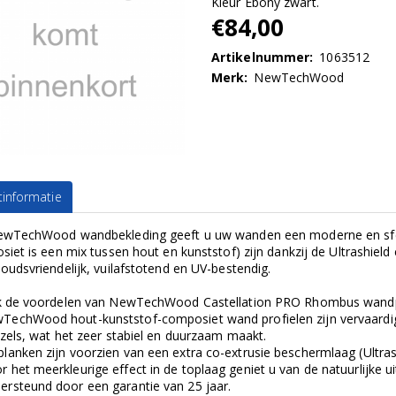
Kleur Ebony zwart.
€84,00
Artikelnummer:
1063512
Merk:
NewTechWood
informatie
wTechWood wandbekleding geeft u uw wanden een moderne en sfeerv
iet is een mix tussen hout en kunststof) zijn dankzij de Ultrashield 
oudsvriendelijk, vuilafstotend en UV-bestendig.
 de voordelen van NewTechWood Castellation PRO Rhombus wandp
TechWood hout-kunststof-composiet wand profielen zijn vervaardigd
zels, wat het zeer stabiel en duurzaam maakt.
planken zijn voorzien van een extra co-extrusie beschermlaag (Ultrash
r het meerkleurige effect in de toplaag geniet u van de natuurlijke u
ersteund door een garantie van 25 jaar.