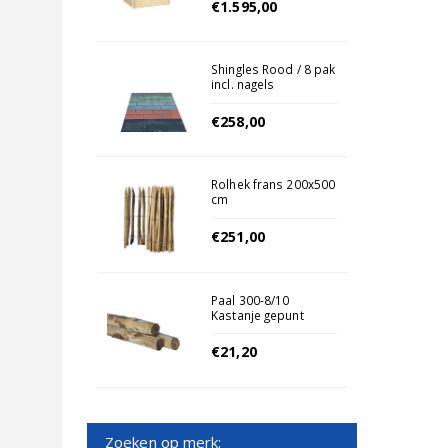
€1.595,00
Shingles Rood / 8 pak
incl. nagels
€258,00
Rolhek frans 200x500
cm
€251,00
Paal 300-8/10
Kastanje gepunt
€21,20
Zoeken op merk: