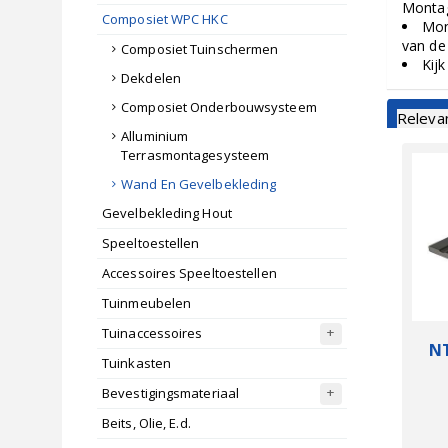
Monta
Composiet WPC HKC
Mon
van de
Composiet Tuinschermen
Kij
Dekdelen
Composiet Onderbouwsysteem
Releva
Alluminium
Terrasmontagesysteem
Wand En Gevelbekleding
Gevelbekleding Hout
Speeltoestellen
Accessoires Speeltoestellen
Tuinmeubelen
Tuinaccessoires
N
Tuinkasten
Cas
Bevestigingsmateriaal
Beits, Olie, E.d.