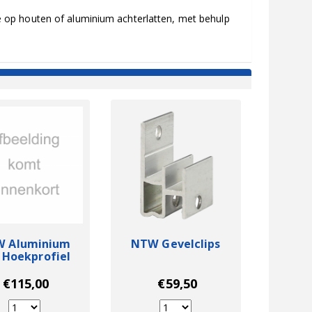
 op houten of aluminium achterlatten, met behulp
 Aluminium
NTW Gevelclips
k Hoekprofiel
bony Zwart
6x6x300cm
€115,00
€59,50