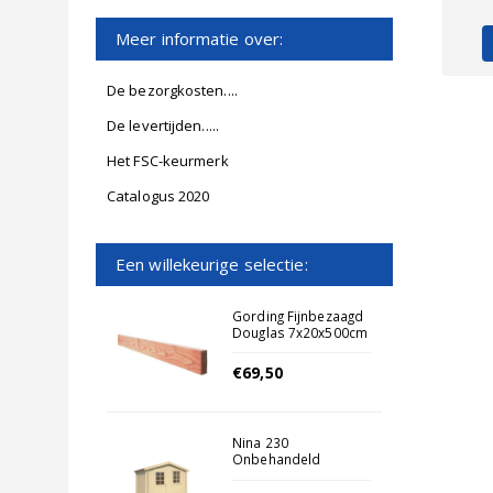
Meer informatie over:
De bezorgkosten....
De levertijden.....
Het FSC-keurmerk
Catalogus 2020
Een willekeurige selectie:
Gording Fijnbezaagd
Douglas 7x20x500cm
Onbehandeld
€69,50
Nina 230
Onbehandeld