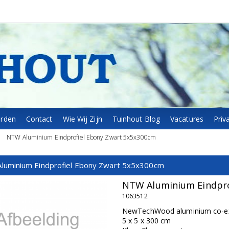
arden
Contact
Wie Wij Zijn
Tuinhout Blog
Vacatures
Priv
›
NTW Aluminium Eindprofiel Ebony Zwart 5x5x300cm
luminium Eindprofiel Ebony Zwart 5x5x300cm
NTW Aluminium Eindpro
1063512
NewTechWood aluminium co-extr
5 x 5 x 300 cm