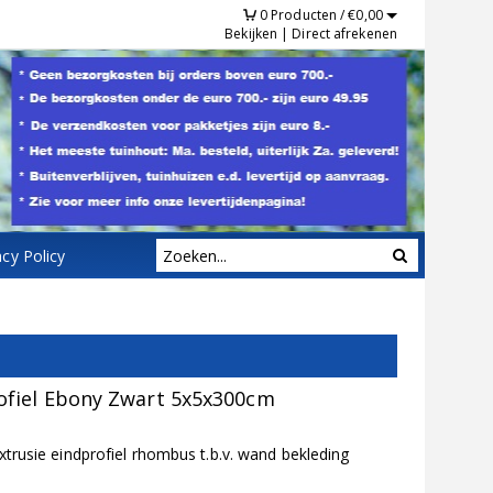
0
Producten /
€
0,00
Bekijken
|
Direct afrekenen
acy Policy
fiel Ebony Zwart 5x5x300cm
usie eindprofiel rhombus t.b.v. wand bekleding