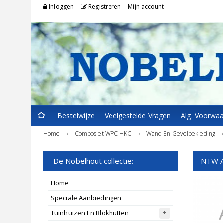
Inloggen
Registreren
Mijn account
Bestelwijze
Veelgestelde Vragen
Alg. Voorwa
Home
›
Composiet WPC HKC
›
Wand En Gevelbekleding
De Nobelhout collectie:
NTW A
Home
Speciale Aanbiedingen
Tuinhuizen En Blokhutten