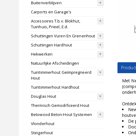
Buitenverblijven
Carports en Garage's
Accessoires T.b.v. Blokhut,
Tuinhuis, Prieel, E.d.
Schuttingen Vuren En Grenenhout
Schuttingen Hardhout
Hekwerken
Natuurlijke Afscheidingen
Product
Tuintimmerhout Geïmpregneerd
Hout
Met Ne
(compos
Tuintimmerhout Hardhout
onderh
Douglas Hout
Ontdek
Thermisch Gemodificeerd Hout
New
Betowood Beton-Hout Systemen
houtve
De 
Vlonderhout
Doo
Ond
Steigerhout