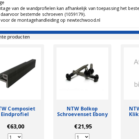
ge
tage van de wandprofielen kan afhankelijk van toepassing het beste
 daarvoor bestemde schroeven (1059179).
k voor de montagehandleiding op newtechwood.nl
nte producten
TW Composiet
NTW Bolkop
NTW
Eindprofiel
Schroevenset Ebony
Kli
tellation Zwart
Zwart
E
€63,00
€21,95