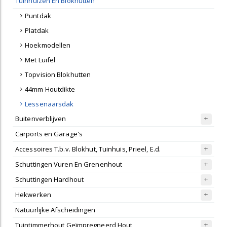
Tuinhuizen En Blokhutten
Puntdak
Platdak
Hoekmodellen
Met Luifel
Topvision Blokhutten
44mm Houtdikte
Lessenaarsdak
Buitenverblijven
Carports en Garage's
Accessoires T.b.v. Blokhut, Tuinhuis, Prieel, E.d.
Schuttingen Vuren En Grenenhout
Schuttingen Hardhout
Hekwerken
Natuurlijke Afscheidingen
Tuintimmerhout Geïmpregneerd Hout