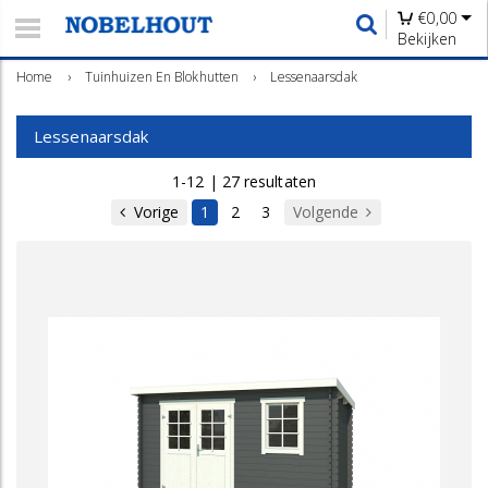
€
0,00
Bekijken
Home
›
Tuinhuizen En Blokhutten
›
Lessenaarsdak
Lessenaarsdak
1-12 | 27 resultaten
Vorige
1
2
3
Volgende