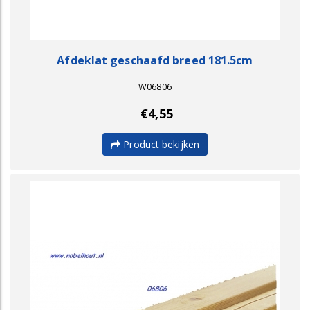
Afdeklat geschaafd breed 181.5cm
W06806
€4,55
Product bekijken