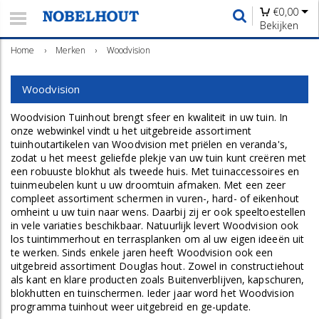
€
0,00
Bekijken
Home
›
Merken
›
Woodvision
Woodvision
Woodvision Tuinhout brengt sfeer en kwaliteit in uw tuin. In
onze webwinkel vindt u het uitgebreide assortiment
tuinhoutartikelen van Woodvision met priëlen en veranda's,
zodat u het meest geliefde plekje van uw tuin kunt creëren met
een robuuste blokhut als tweede huis. Met tuinaccessoires en
tuinmeubelen kunt u uw droomtuin afmaken. Met een zeer
compleet assortiment schermen in vuren-, hard- of eikenhout
omheint u uw tuin naar wens. Daarbij zij er ook speeltoestellen
in vele variaties beschikbaar. Natuurlijk levert Woodvision ook
los tuintimmerhout en terrasplanken om al uw eigen ideeën uit
te werken. Sinds enkele jaren heeft Woodvision ook een
uitgebreid assortiment Douglas hout. Zowel in constructiehout
als kant en klare producten zoals Buitenverblijven, kapschuren,
blokhutten en tuinschermen. Ieder jaar word het Woodvision
programma tuinhout weer uitgebreid en ge-update.