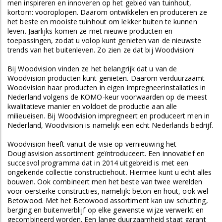
men inspireren en innoveren op het gebied van tuinhout,
kortom: vooroplopen. Daarom ontwikkelen en produceren ze
het beste en mooiste tuinhout om lekker buiten te kunnen
leven. Jaarlijks komen ze met nieuwe producten en
toepassingen, zodat u volop kunt genieten van de nieuwste
trends van het buitenleven. Zo zien ze dat bij Woodvision!
Bij Woodvision vinden ze het belangrijk dat u van de
Woodvision producten kunt genieten. Daarom verduurzaamt
Woodvision haar producten in eigen impregneerinstallaties in
Nederland volgens de KOMO-keur voorwaarden op de meest
kwalitatieve manier en voldoet de productie aan alle
milieueisen. Bij Woodvision impregneert en produceert men in
Nederland, Woodvision is namelijk een echt Nederlands bedrijf.
Woodvision heeft vanuit de visie op vernieuwing het
Douglasvision assortiment geïntroduceert. Een innovatief en
succesvol programma dat in 2014 uitgebreid is met een
ongekende collectie constructiehout. Hiermee kunt u echt alles
bouwen. Ook combineert men het beste van twee werelden
voor oersterke constructies, namelijk: beton en hout, ook wel
Betowood. Met het Betowood assortiment kan uw schutting,
berging en buitenverblijf op elke gewenste wijze verwerkt en
gecombineerd worden. Een lange duurzaamheid staat garant