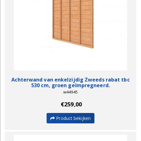
Achterwand van enkelzijdig Zweeds rabat tbc
530 cm, groen geïmpregneerd.
w44945
€259,00
Product bekijken