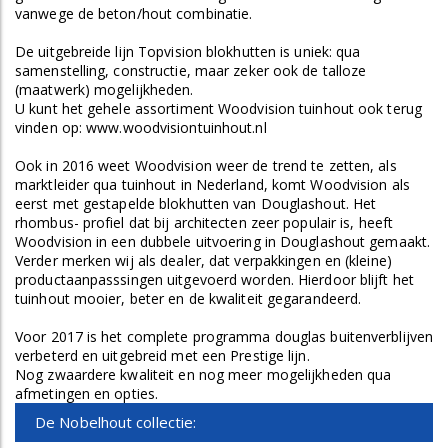
vanwege de beton/hout combinatie.
De uitgebreide lijn Topvision blokhutten is uniek: qua
samenstelling, constructie, maar zeker ook de talloze
(maatwerk) mogelijkheden.
U kunt het gehele assortiment Woodvision tuinhout ook terug
vinden op:
www.woodvisiontuinhout.nl
Ook in 2016 weet Woodvision weer de trend te zetten, als
marktleider qua tuinhout in Nederland, komt Woodvision als
eerst met gestapelde blokhutten van Douglashout. Het
rhombus- profiel dat bij architecten zeer populair is, heeft
Woodvision in een dubbele uitvoering in Douglashout gemaakt.
Verder merken wij als dealer, dat verpakkingen en (kleine)
productaanpasssingen uitgevoerd worden. Hierdoor blijft het
tuinhout mooier, beter en de kwaliteit gegarandeerd.
Voor 2017 is het complete programma douglas buitenverblijven
verbeterd en uitgebreid met een Prestige lijn.
Nog zwaardere kwaliteit en nog meer mogelijkheden qua
afmetingen en opties.
De Nobelhout collectie: