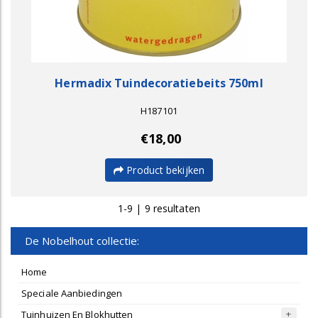
Hermadix Tuindecoratiebeits 750ml
H187101
€18,00
Product bekijken
1-9 | 9 resultaten
De Nobelhout collectie:
Home
Speciale Aanbiedingen
Tuinhuizen En Blokhutten