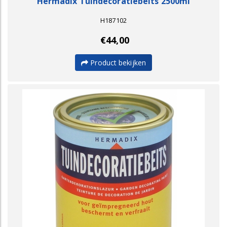
Hermadix Tuindecoratiebeits 2500ml
H187102
€44,00
Product bekijken