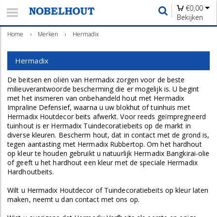
€
0,00
Bekijken
Home
›
Merken
›
Hermadix
Hermadix
De beitsen en oliën van Hermadix zorgen voor de beste
milieuverantwoorde bescherming die er mogelijk is. U begint
met het insmeren van onbehandeld hout met Hermadix
Impraline Defensief, waarna u uw blokhut of tuinhuis met
Hermadix Houtdecor beits afwerkt. Voor reeds geïmpregneerd
tuinhout is er Hermadix Tuindecoratiebeits op de markt in
diverse kleuren. Bescherm hout, dat in contact met de grond is,
tegen aantasting met Hermadix Rubbertop. Om het hardhout
op kleur te houden gebruikt u natuurlijk Hermadix Bangkirai-olie
of geeft u het hardhout een kleur met de speciale Hermadix
Hardhoutbeits.
Wilt u Hermadix Houtdecor of Tuindecoratiebeits op kleur laten
maken, neemt u dan contact met ons op.