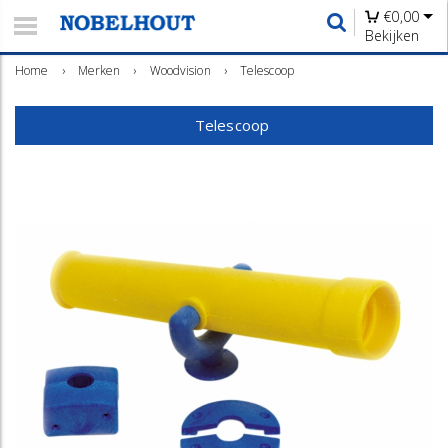
€
0,00
Bekijken
Home
›
Merken
›
Woodvision
›
Telescoop
Telescoop