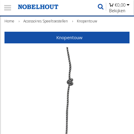
€
0,00
Bekijken
Home
›
Accessoires Speeltoestellen
›
Knopentouw
Knopentouw