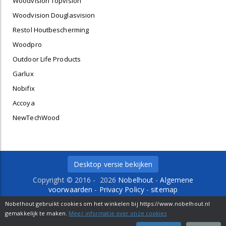
Woodvision Topvision
Woodvision Douglasvision
Restol Houtbescherming
Woodpro
Outdoor Life Products
Garlux
Nobifix
Accoya
NewTechWood
Desktop versie bekijken
Copyright © 2016 - 2026
Nobelhout
-
Algemene
voorwaarden
-
Privacy Policy
-
sitemap
Delfweg 36 b
-
2211 VM
-
Noordwijkerhout
- Tel. 0252-
Nobelhout gebruikt cookies om het winkelen bij https://www.nobelhout.nl
429484 -
info@nobelhout.nl
gemakkelijk te maken.
Meer informatie over onze cookies
webwinkel
: elexioshop.nl