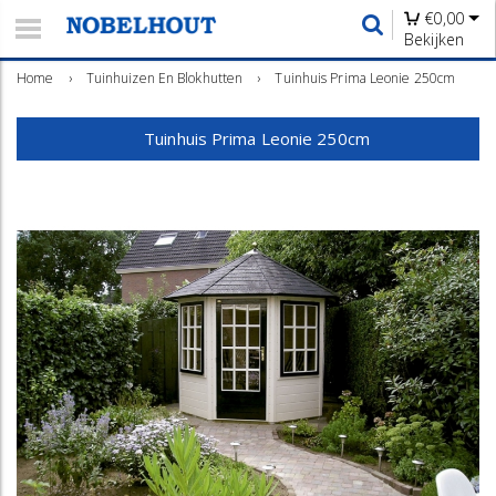
€
0,00
Bekijken
Home
›
Tuinhuizen En Blokhutten
›
Tuinhuis Prima Leonie 250cm
Tuinhuis Prima Leonie 250cm