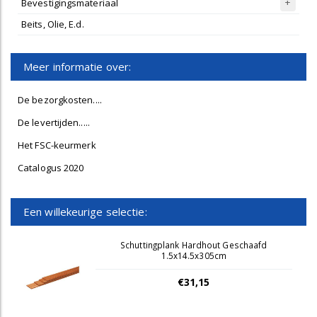
Bevestigingsmateriaal
Beits, Olie, E.d.
Meer informatie over:
De bezorgkosten....
De levertijden.....
Het FSC-keurmerk
Catalogus 2020
Een willekeurige selectie:
Schuttingplank Hardhout Geschaafd
1.5x14.5x305cm
€31,15