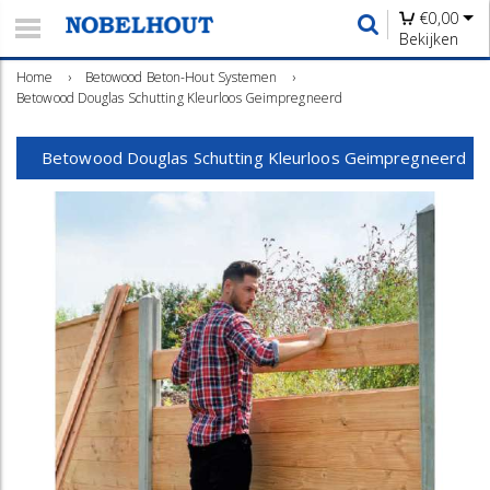
€
0,00
Bekijken
Home
›
Betowood Beton-Hout Systemen
›
Betowood Douglas Schutting Kleurloos Geimpregneerd
Betowood Douglas Schutting Kleurloos Geimpregneerd