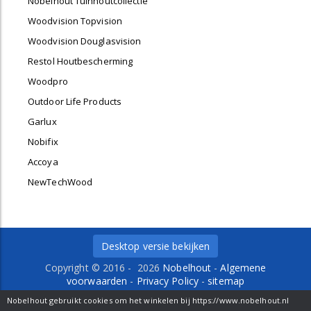
Nobelhout Tuinhoutcollectie
Woodvision Topvision
Woodvision Douglasvision
Restol Houtbescherming
Woodpro
Outdoor Life Products
Garlux
Nobifix
Accoya
NewTechWood
Desktop versie bekijken
Copyright © 2016 - 2026
Nobelhout
-
Algemene
voorwaarden
-
Privacy Policy
-
sitemap
Delfweg 36 b
-
2211 VM
-
Noordwijkerhout
- Tel. 0252-
Nobelhout gebruikt cookies om het winkelen bij https://www.nobelhout.nl
429484 -
info@nobelhout.nl