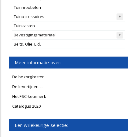
Tuinmeubelen
Tuinaccessoires
Tuinkasten
Bevestigingsmateriaal
Beits, Olie, E.d.
Meer informatie over:
De bezorgkosten....
De levertijden.....
Het FSC-keurmerk
Catalogus 2020
Een willekeurige selectie: