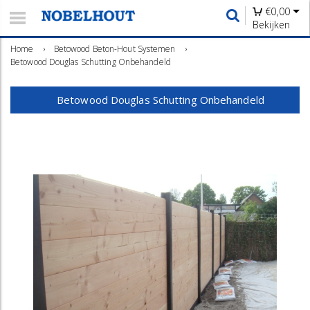
€
0,00
Bekijken
Home
›
Betowood Beton-Hout Systemen
›
Betowood Douglas Schutting Onbehandeld
Betowood Douglas Schutting Onbehandeld