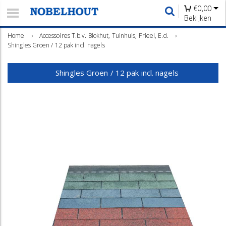
€
0,00
Bekijken
Home
›
Accessoires T.b.v. Blokhut, Tuinhuis, Prieel, E.d.
›
Shingles Groen / 12 pak incl. nagels
Shingles Groen / 12 pak incl. nagels