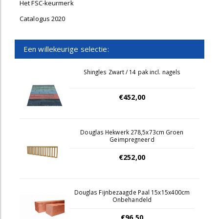
Het FSC-keurmerk
Catalogus 2020
Een willekeurige selectie:
Shingles Zwart / 14 pak incl. nagels
€452,00
Douglas Hekwerk 278,5x73cm Groen
Geimpregneerd
€252,00
Douglas Fijnbezaagde Paal 15x15x400cm
Onbehandeld
€96,50