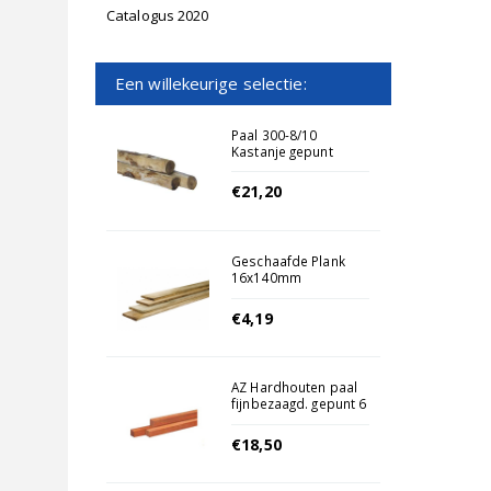
Catalogus 2020
Een willekeurige selectie:
Paal 300-8/10
Kastanje gepunt
€21,20
Geschaafde Plank
16x140mm
€4,19
AZ Hardhouten paal
fijnbezaagd. gepunt 6
x 6 x 250 cm.
€18,50