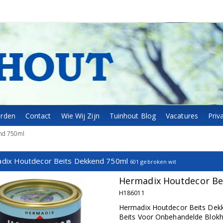
arden
Contact
Wie Wij Zijn
Tuinhout Blog
Vacatures
Priv
nd 750ml
dix Houtdecor Beits Dekkend 750ml
601 gebroken wit
Hermadix Houtdecor Be
H186011
Hermadix Houtdecor Beits Dek
Beits Voor Onbehandelde Blokh