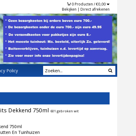
0
Producten /
€
0,00
Bekijken
|
Direct afrekenen
acy Policy
its Dekkend 750ml
601 gebroken wit
kend 750ml
utten En Tuinhuizen