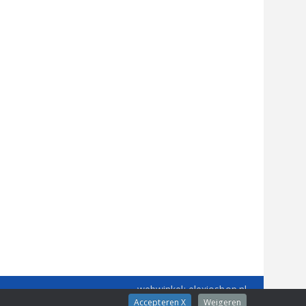
webwinkel
: elexioshop.nl
Accepteren X
Weigeren