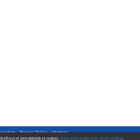
waarden
-
Privacy Policy
-
sitemap
-429484 -
info@nobelhout.nl
obelhout.nl gemakkelijk te maken.
Meer informatie over onze cookies