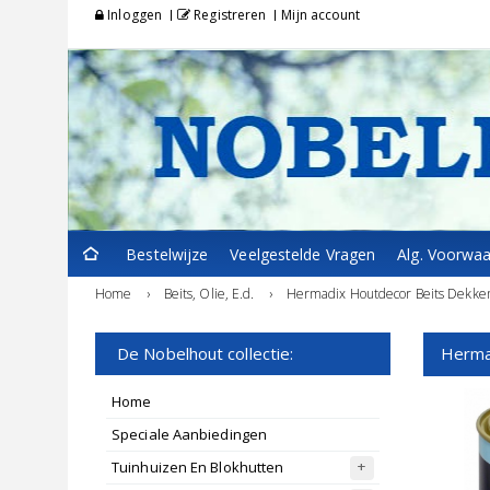
Inloggen
Registreren
Mijn account
Bestelwijze
Veelgestelde Vragen
Alg. Voorwa
Home
›
Beits, Olie, E.d.
›
Hermadix Houtdecor Beits Dekke
De Nobelhout collectie:
Herma
Home
Speciale Aanbiedingen
Tuinhuizen En Blokhutten