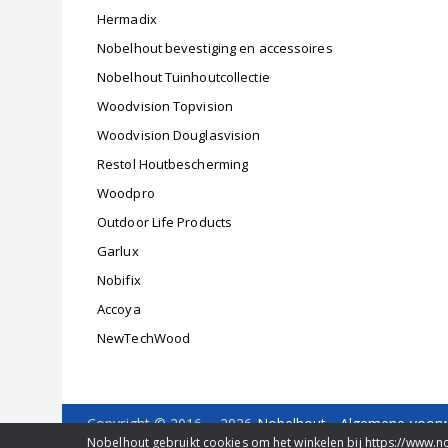
Hermadix
Nobelhout bevestiging en accessoires
Nobelhout Tuinhoutcollectie
Woodvision Topvision
Woodvision Douglasvision
Restol Houtbescherming
Woodpro
Outdoor Life Products
Garlux
Nobifix
Accoya
NewTechWood
Copyright © 2016 - 2026
Nobelhout
-
Algemene voor
Delfweg 36 b
-
2211 VM
-
Noordwijkerhout
- Tel. 0252
Nobelhout gebruikt cookies om het winkelen bij https://www.n