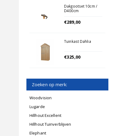
Dakgootset 10cm /
D400cm
€289,00
Tuinkast Dahlia
€325,00
Zoeken op merk:
Woodvision
Lugarde
Hillhout Excellent
Hillhout Tuinverblijven
Elephant