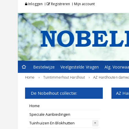
Inloggen
Registreren
Mijn account
Bestelwijze
Veelgestelde Vragen
Alg. Voorwa
Home
›
Tuintimmerhout Hardhout
›
AZ Hardhouten damwan
De Nobelhout collectie:
AZ Ha
Home
Speciale Aanbiedingen
Tuinhuizen En Blokhutten