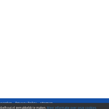
waarden
-
Privacy Policy
-
sitemap
-429484 -
info@nobelhout.nl
obelhout.nl gemakkelijk te maken.
Meer informatie over onze cookies