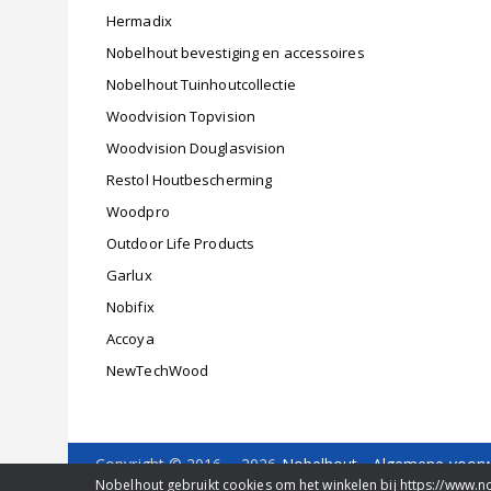
Hermadix
Nobelhout bevestiging en accessoires
Nobelhout Tuinhoutcollectie
Woodvision Topvision
Woodvision Douglasvision
Restol Houtbescherming
Woodpro
Outdoor Life Products
Garlux
Nobifix
Accoya
NewTechWood
Copyright © 2016 - 2026
Nobelhout
-
Algemene voor
Delfweg 36 b
-
2211 VM
-
Noordwijkerhout
- Tel. 0252
Nobelhout gebruikt cookies om het winkelen bij https://www.n