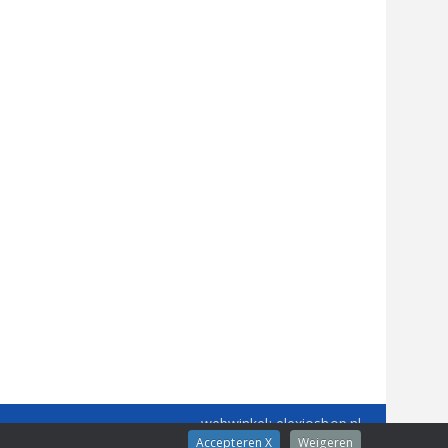
webwinkel
: elexioshop.nl
Accepteren X
Weigeren