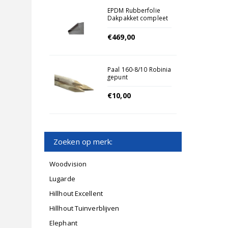
EPDM Rubberfolie
Dakpakket compleet
6234
€469,00
Paal 160-8/10 Robinia
gepunt
€10,00
Zoeken op merk:
Woodvision
Lugarde
Hillhout Excellent
Hillhout Tuinverblijven
Elephant