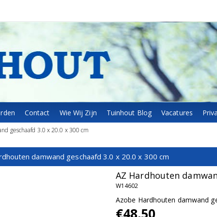
arden
Contact
Wie Wij Zijn
Tuinhout Blog
Vacatures
Priv
d geschaafd 3.0 x 20.0 x 300 cm
rdhouten damwand geschaafd 3.0 x 20.0 x 300 cm
AZ Hardhouten damwand 
W14602
Azobe Hardhouten damwand ges
€48,50