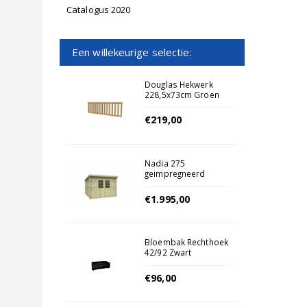
Catalogus 2020
Een willekeurige selectie:
Douglas Hekwerk
228,5x73cm Groen
Geimpregneerd
€219,00
Nadia 275
geimpregneerd
(olijfgroen)
€1.995,00
Bloembak Rechthoek
42/92 Zwart
Geimpregneerd
€96,00