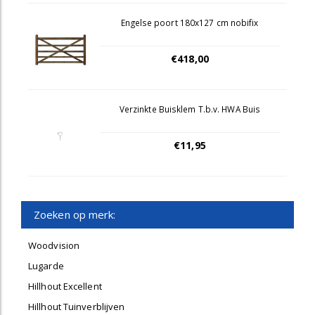
Engelse poort 180x127 cm nobifix
€418,00
Verzinkte Buisklem T.b.v. HWA Buis
€11,95
Zoeken op merk:
Woodvision
Lugarde
Hillhout Excellent
Hillhout Tuinverblijven