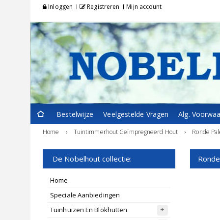
Inloggen
Registreren
Mijn account
Bestelwijze
Veelgestelde Vragen
Alg. Voorwa
Home
›
Tuintimmerhout Geïmpregneerd Hout
›
Ronde Pa
De Nobelhout collectie:
Ronde
Home
Speciale Aanbiedingen
Tuinhuizen En Blokhutten