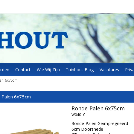
arden
Contact
Wie Wij Zijn
Tuinhout Blog
Vacatures
Priv
len 6x75cm
 Palen 6x75cm
Ronde Palen 6x75cm
W04010
Ronde Palen Geïmpregneerd
6cm Doorsnede