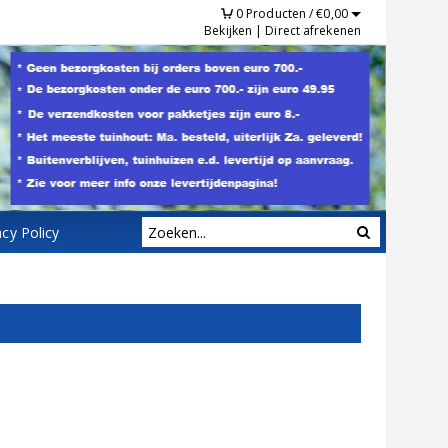
0
Producten /
€
0,00
Bekijken
|
Direct afrekenen
acy Policy