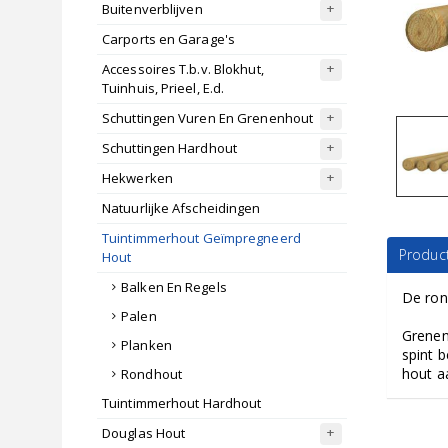
Buitenverblijven
Carports en Garage's
Accessoires T.b.v. Blokhut,
Tuinhuis, Prieel, E.d.
Schuttingen Vuren En Grenenhout
Schuttingen Hardhout
Hekwerken
Natuurlijke Afscheidingen
Tuintimmerhout Geïmpregneerd
Product
Hout
Balken En Regels
De ron
Palen
Grenen
Planken
spint 
hout a
Rondhout
Tuintimmerhout Hardhout
Douglas Hout