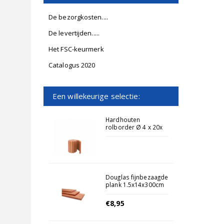
De bezorgkosten....
De levertijden.....
Het FSC-keurmerk
Catalogus 2020
Een willekeurige selectie:
Hardhouten
rolborder Ø 4 x 20x
180 cm.
Douglas fijnbezaagde
plank 1.5x14x300cm
Onbehandeld
€8,95