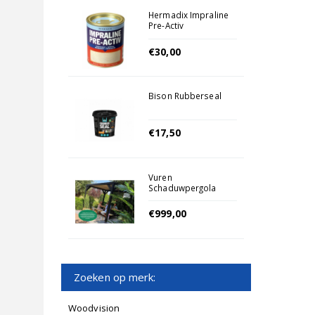
Hermadix Impraline
Pre-Activ
€30,00
Bison Rubberseal
€17,50
Vuren
Schaduwpergola
Houtpakket
300x300cm Zwart
€999,00
Geimpregneerd
Zoeken op merk:
Woodvision