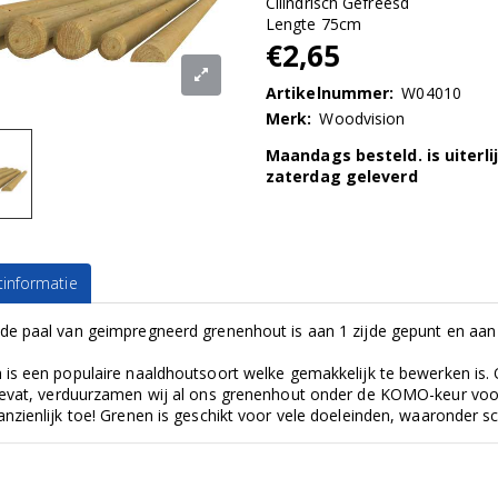
Cilindrisch Gefreesd
Lengte 75cm
€2,65
Artikelnummer:
W04010
Merk:
Woodvision
Maandags besteld. is uiterli
zaterdag geleverd
informatie
de paal van geimpregneerd grenenhout is aan 1 zijde gepunt en aan
 is een populaire naaldhoutsoort welke gemakkelijk te bewerken is
bevat, verduurzamen wij al ons grenenhout onder de KOMO-keur voo
anzienlijk toe! Grenen is geschikt voor vele doeleinden, waaronder s