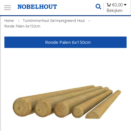
€
0,00
Bekijken
Home
›
Tuintimmerhout Geïmpregneerd Hout
›
Ronde Palen 6x150cm
Ronde Palen 6x150cm