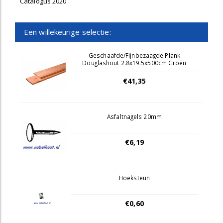
Catalogus 2020
Een willekeurige selectie:
Geschaafde/Fijnbezaagde Plank
Douglashout 2.8x19.5x500cm Groen
Geïmpregneerd
€41,35
Asfaltnagels 20mm
€6,19
Hoeksteun
€0,60