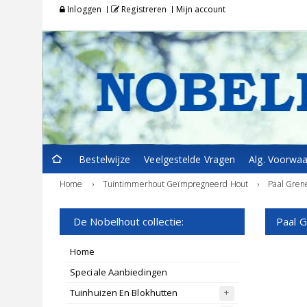
Inloggen
Registreren
Mijn account
Bestelwijze
Veelgestelde Vragen
Alg. Voorwa
Home
›
Tuintimmerhout Geïmpregneerd Hout
›
Paal Gren
De Nobelhout collectie:
Paal 
Home
Speciale Aanbiedingen
Tuinhuizen En Blokhutten