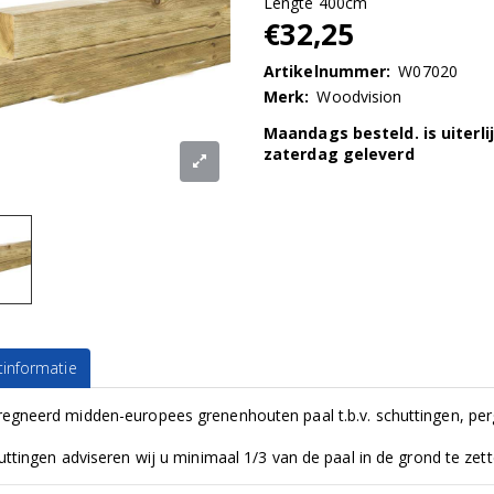
Lengte 400cm
€32,25
Artikelnummer:
W07020
Merk:
Woodvision
Maandags besteld. is uiterli
zaterdag geleverd
informatie
egneerd midden-europees grenenhouten paal t.b.v. schuttingen, pergo
uttingen adviseren wij u minimaal 1/3 van de paal in de grond te zett