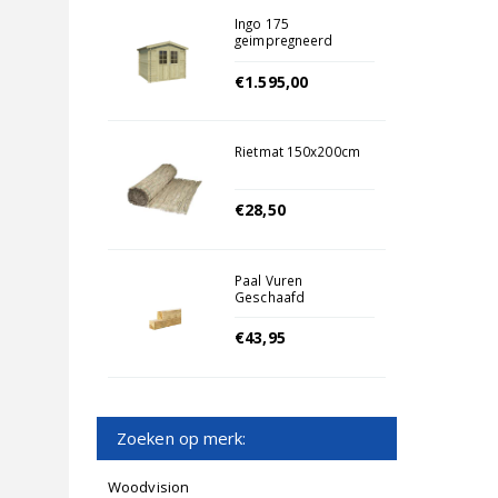
Ingo 175
geimpregneerd
(olijfgroen)
€1.595,00
Rietmat 150x200cm
€28,50
Paal Vuren
Geschaafd
12x12x300cm
€43,95
Zoeken op merk:
Woodvision