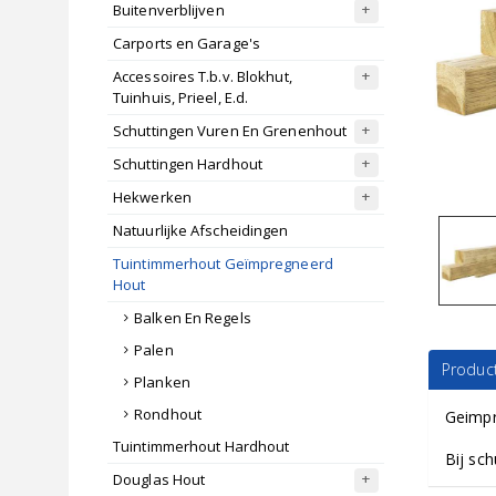
Buitenverblijven
Carports en Garage's
Accessoires T.b.v. Blokhut,
Tuinhuis, Prieel, E.d.
Schuttingen Vuren En Grenenhout
Schuttingen Hardhout
Hekwerken
Natuurlijke Afscheidingen
Tuintimmerhout Geïmpregneerd
Hout
Balken En Regels
Palen
Product
Planken
Rondhout
Geimpr
Tuintimmerhout Hardhout
Bij sch
Douglas Hout