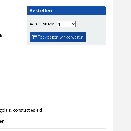
Bestellen
Aantal stuks:
jk
Toevoegen winkelwagen
la's, constucties e.d.
en.