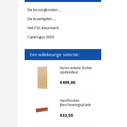
De bezorgkosten....
De levertijden.....
Het FSC-keurmerk
Catalogus 2020
Een willekeurige selectie:
Vuren enkele dichte
opdekdeur
onbehandeld
Rechtsdraaiend
€499,00
Hardhouten
Beschoeiingsplank
Fijnbezaagd
2x15x400cm
€33,50