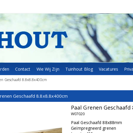
arden
Contact
Wie Wij Zijn
Tuinhout Blog
Vacatures
Priv
en Geschaafd 8.8x8.8x400cm
Grenen Geschaafd 8.8x8.8x400cm
Paal Grenen Geschaafd 
W07020
Paal Geschaafd 88x88mm
Geïmpregneerd grenen