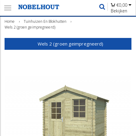
€
0,00
Bekijken
Home
›
Tuinhuizen En Blokhutten
›
Wels 2 (groen geimpregneerd)
Wels 2 (groen geimpregneerd)