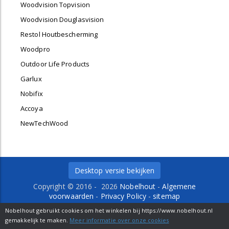
Woodvision Topvision
Woodvision Douglasvision
Restol Houtbescherming
Woodpro
Outdoor Life Products
Garlux
Nobifix
Accoya
NewTechWood
Desktop versie bekijken
Copyright © 2016 - 2026
Nobelhout
-
Algemene
voorwaarden
-
Privacy Policy
-
sitemap
Delfweg 36 b
-
2211 VM
-
Noordwijkerhout
- Tel. 0252-
Nobelhout gebruikt cookies om het winkelen bij https://www.nobelhout.nl
429484 -
info@nobelhout.nl
gemakkelijk te maken.
Meer informatie over onze cookies