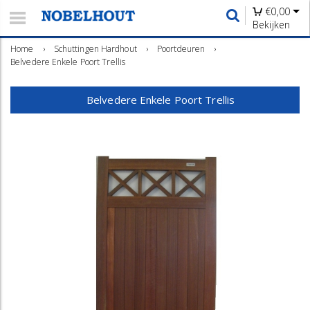
€
0,00
Bekijken
Home
›
Schuttingen Hardhout
›
Poortdeuren
›
Belvedere Enkele Poort Trellis
Belvedere Enkele Poort Trellis