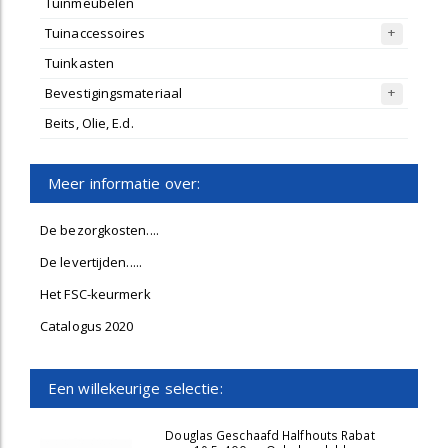
Tuinmeubelen
Tuinaccessoires
Tuinkasten
Bevestigingsmateriaal
Beits, Olie, E.d.
Meer informatie over:
De bezorgkosten....
De levertijden.....
Het FSC-keurmerk
Catalogus 2020
Een willekeurige selectie:
Douglas Geschaafd Halfhouts Rabat