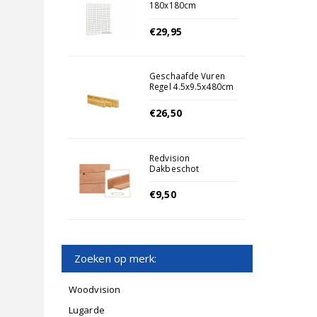
180x180cm
€29,95
Geschaafde Vuren
Regel 4.5x9.5x480cm
€26,50
Redvision
Dakbeschot
1.8X14.5X300
€9,50
Zoeken op merk:
Woodvision
Lugarde