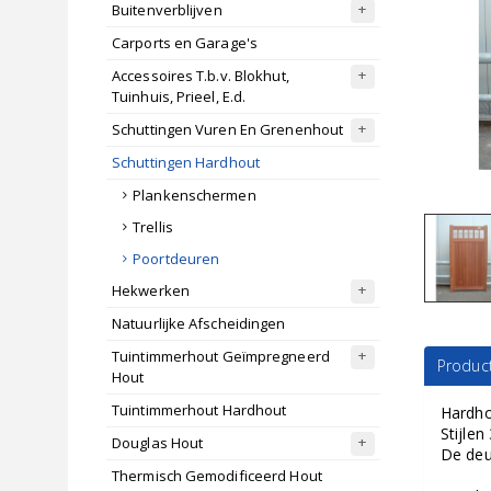
Buitenverblijven
Carports en Garage's
Accessoires T.b.v. Blokhut,
Tuinhuis, Prieel, E.d.
Schuttingen Vuren En Grenenhout
Schuttingen Hardhout
Plankenschermen
Trellis
Poortdeuren
Hekwerken
Natuurlijke Afscheidingen
Tuintimmerhout Geïmpregneerd
Product
Hout
Tuintimmerhout Hardhout
Hardhou
Stijle
Douglas Hout
De deu
Thermisch Gemodificeerd Hout