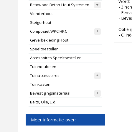
Wordt g
Betowood Beton-Hout Systemen
- 3 he
- Eenvo
Vlonderhout
- Beve
Steigerhout
Optie (
Composiet WPC HKC
- Cilin
Gevelbekleding Hout
Speeltoestellen
Accessoires Speeltoestellen
Tuinmeubelen
Tuinaccessoires
Tuinkasten
Bevestigingsmateriaal
Beits, Olie, E.d.
Meer informatie over: