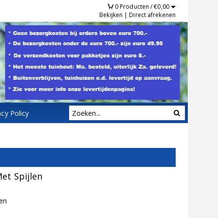
0
Producten /
€
0,00
Bekijken
|
Direct afrekenen
acy Policy
et Spijlen
len