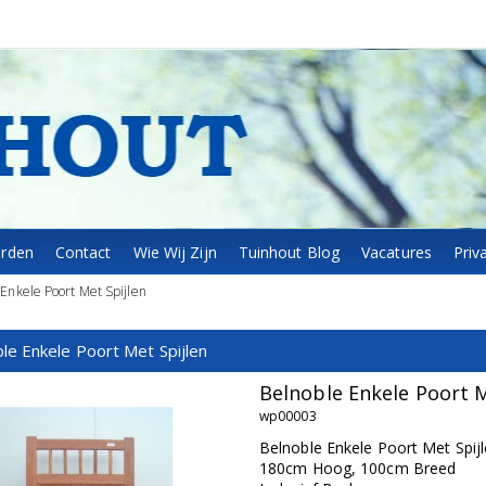
arden
Contact
Wie Wij Zijn
Tuinhout Blog
Vacatures
Priv
Enkele Poort Met Spijlen
le Enkele Poort Met Spijlen
Belnoble Enkele Poort M
wp00003
Belnoble Enkele Poort Met Spij
180cm Hoog, 100cm Breed