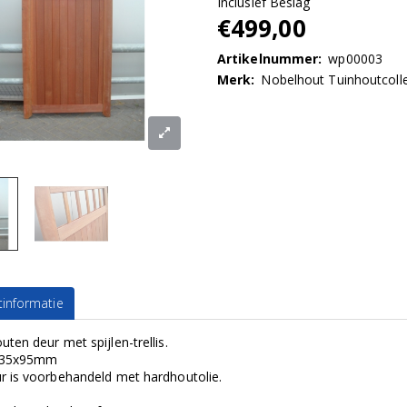
Inclusief Beslag
€499,00
Artikelnummer:
wp00003
Merk:
Nobelhout Tuinhoutcolle
informatie
ten deur met spijlen-trellis.
n 35x95mm
r is voorbehandeld met hardhoutolie.