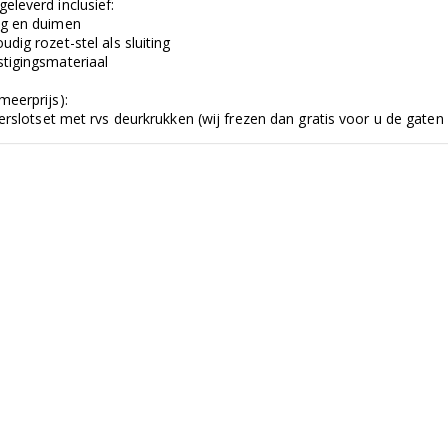
eleverd inclusief:
ng en duimen
udig rozet-stel als sluiting
stigingsmateriaal
meerprijs):
derslotset met rvs deurkrukken (wij frezen dan gratis voor u de gaten 