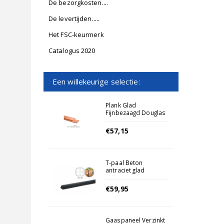
De bezorgkosten....
De levertijden.....
Het FSC-keurmerk
Catalogus 2020
Een willekeurige selectie:
Plank Glad
Fijnbezaagd Douglas
2.8x24.5x500cm
Onbehandeld
€57,15
T-paal Beton
antraciet glad
€59,95
Gaaspaneel Verzinkt