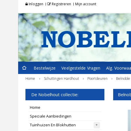
Inloggen
Registreren
Mijn account
Bestelwijze
Veelgestelde Vragen
Alg. Voorwa
Home
›
Schuttingen Hardhout
›
Poortdeuren
›
Belnoble 
De Nobelhout collectie:
Belnob
Home
Speciale Aanbiedingen
Tuinhuizen En Blokhutten