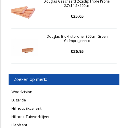
Douglas Geschaafd 2-zijdig Triple Profiel
2.7x14.5x400cm
€35,65
Douglas Blokhutprofiel 300cm Groen
Geïmpregneerd
€26,95
Zoeken op merk:
Woodvision
Lugarde
Hillhout Excellent
Hillhout Tuinverblijven
Elephant