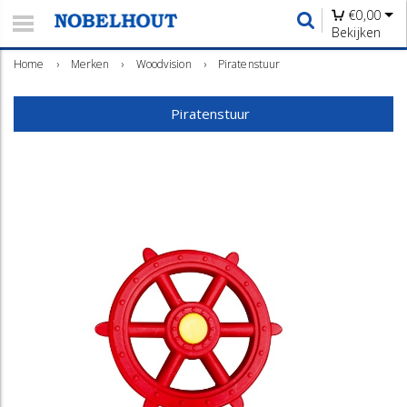
€
0,00
Bekijken
Home
›
Merken
›
Woodvision
›
Piratenstuur
Piratenstuur