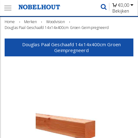
€
0,00
Bekijken
Home
›
Merken
›
Woodvision
›
Douglas Paal Geschaafd 14x14x400cm Groen Geimpregneerd
Douglas Paal Geschaafd 14x14x400cm Groen
Geimpregneerd