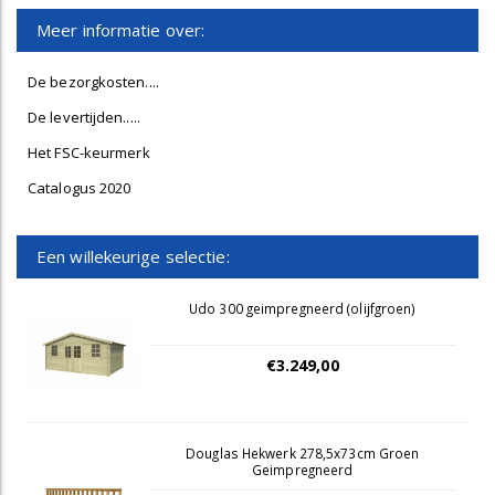
Meer informatie over:
De bezorgkosten....
De levertijden.....
Het FSC-keurmerk
Catalogus 2020
Een willekeurige selectie:
Udo 300 geimpregneerd (olijfgroen)
€3.249,00
Douglas Hekwerk 278,5x73cm Groen
Geimpregneerd