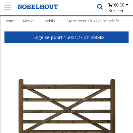
€
0,00
Bekijken
Home
›
Merken
›
Nobifix
›
Engelse poort 150x127 cm nobifix
Engelse poort 150x127 cm nobifix