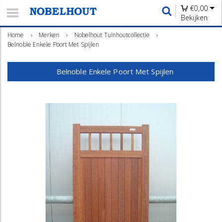
€
0,00
Bekijken
Home
›
Merken
›
Nobelhout Tuinhoutcollectie
›
Belnoble Enkele Poort Met Spijlen
Belnoble Enkele Poort Met Spijlen