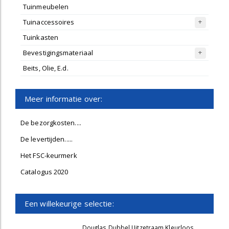
Tuinmeubelen
Tuinaccessoires
Tuinkasten
Bevestigingsmateriaal
Beits, Olie, E.d.
Meer informatie over:
De bezorgkosten....
De levertijden.....
Het FSC-keurmerk
Catalogus 2020
Een willekeurige selectie:
Douglas Dubbel Uitzetraam Kleurloos