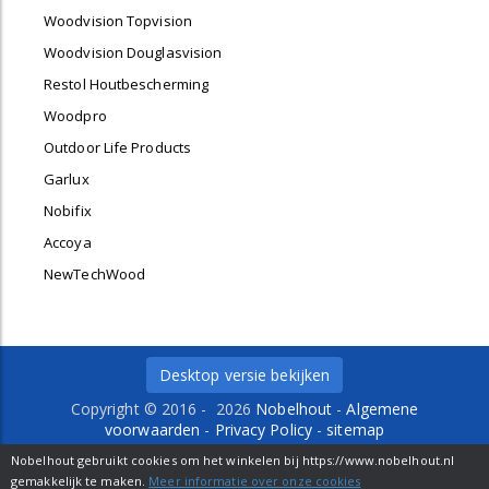
Woodvision Topvision
Woodvision Douglasvision
Restol Houtbescherming
Woodpro
Outdoor Life Products
Garlux
Nobifix
Accoya
NewTechWood
Desktop versie bekijken
Copyright © 2016 - 2026
Nobelhout
-
Algemene
voorwaarden
-
Privacy Policy
-
sitemap
Delfweg 36 b
-
2211 VM
-
Noordwijkerhout
- Tel. 0252-
Nobelhout gebruikt cookies om het winkelen bij https://www.nobelhout.nl
429484 -
info@nobelhout.nl
gemakkelijk te maken.
Meer informatie over onze cookies