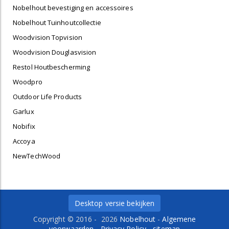
Nobelhout bevestiging en accessoires
Nobelhout Tuinhoutcollectie
Woodvision Topvision
Woodvision Douglasvision
Restol Houtbescherming
Woodpro
Outdoor Life Products
Garlux
Nobifix
Accoya
NewTechWood
Desktop versie bekijken
Copyright © 2016 - 2026
Nobelhout
-
Algemene
voorwaarden
-
Privacy Policy
-
sitemap