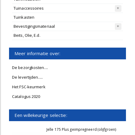
Tuinaccessoires
Tuinkasten
Bevestigingsmateriaal
Beits, Olie, E.d.
Meer informatie over:
De bezorgkosten....
De levertijden.....
Het FSC-keurmerk
Catalogus 2020
Een willekeurige selectie:
Jelle 175 Plus geimpregneerd (olijfgroen)