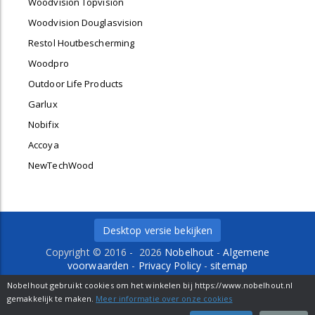
Woodvision Topvision
Woodvision Douglasvision
Restol Houtbescherming
Woodpro
Outdoor Life Products
Garlux
Nobifix
Accoya
NewTechWood
Desktop versie bekijken
Copyright © 2016 - 2026
Nobelhout
-
Algemene
voorwaarden
-
Privacy Policy
-
sitemap
Delfweg 36 b
-
2211 VM
-
Noordwijkerhout
- Tel. 0252-
Nobelhout gebruikt cookies om het winkelen bij https://www.nobelhout.nl
429484 -
info@nobelhout.nl
gemakkelijk te maken.
Meer informatie over onze cookies
webwinkel
: elexioshop.nl