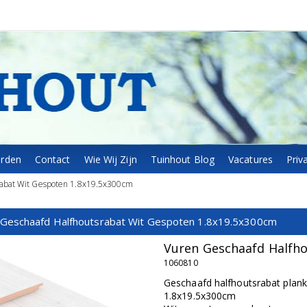
arden
Contact
Wie Wij Zijn
Tuinhout Blog
Vacatures
Priv
rabat Wit Gespoten 1.8x19.5x300cm
 Geschaafd Halfhoutsrabat Wit Gespoten 1.8x19.5x300cm
Vuren Geschaafd Halfho
1060810
Geschaafd halfhoutsrabat plank
1.8x19.5x300cm