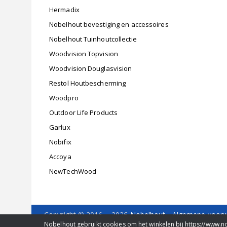
Hermadix
Nobelhout bevestiging en accessoires
Nobelhout Tuinhoutcollectie
Woodvision Topvision
Woodvision Douglasvision
Restol Houtbescherming
Woodpro
Outdoor Life Products
Garlux
Nobifix
Accoya
NewTechWood
Copyright © 2016 - 2026
Nobelhout
-
Algemene voor
Delfweg 36 b
-
2211 VM
-
Noordwijkerhout
- Tel. 0252
Nobelhout gebruikt cookies om het winkelen bij https://www.n