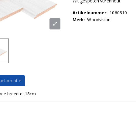
Wit gespoten vurenhout
Artikelnummer:
1060810
Merk:
Woodvision
informatie
de breedte: 18cm