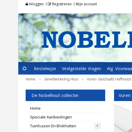
Inloggen
Registreren
Mijn account
Bestelwijze
Veelgestelde Vragen
Alg. Voorwa
Home
›
Gevelbekleding Hout
›
Vuren Geschaafd Halfhouts
De Nobelhout collectie:
Vuren
Home
Speciale Aanbiedingen
Tuinhuizen En Blokhutten