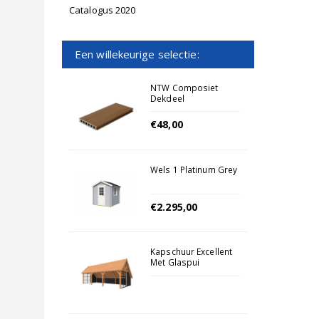
Catalogus 2020
Een willekeurige selectie:
NTW Composiet
Dekdeel
2.3x13.8x400cm Teak
€48,00
Wels 1 Platinum Grey
€2.295,00
Kapschuur Excellent
Met Glaspui