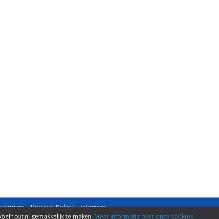
waarden
-
Privacy Policy
-
sitemap
-429484 -
info@nobelhout.nl
obelhout.nl gemakkelijk te maken.
Meer informatie over onze cookies