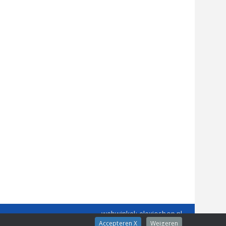
webwinkel
: elexioshop.nl
Accepteren X
Weigeren