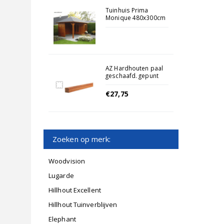
Tuinhuis Prima
Monique 480x300cm
AZ Hardhouten paal
geschaafd. gepunt
6.5 x 6.5 x 250 cm.
€27,75
Zoeken op merk:
Woodvision
Lugarde
Hillhout Excellent
Hillhout Tuinverblijven
Elephant