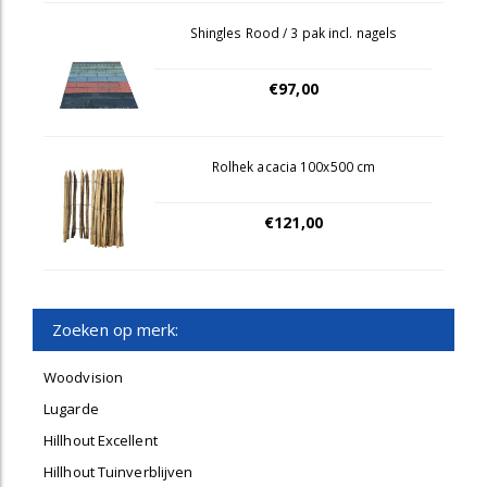
Shingles Rood / 3 pak incl. nagels
€97,00
Rolhek acacia 100x500 cm
€121,00
Zoeken op merk:
Woodvision
Lugarde
Hillhout Excellent
Hillhout Tuinverblijven