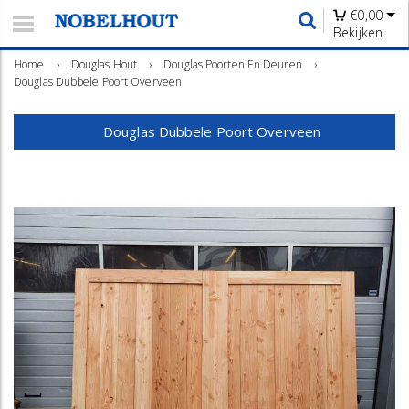
€
0,00
Bekijken
Home
›
Douglas Hout
›
Douglas Poorten En Deuren
›
Douglas Dubbele Poort Overveen
Douglas Dubbele Poort Overveen