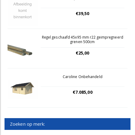
€39,50
Regel geschaafd 45x95 mm r22 geimpregneerd
grenen 500cm
€25,00
Caroline Onbehandeld
€7.085,00
Zoeken op merk: