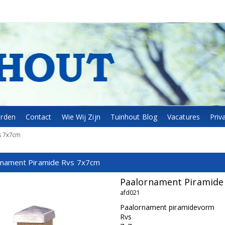
arden
Contact
Wie Wij Zijn
Tuinhout Blog
Vacatures
Priv
s 7x7cm
rnament Piramide Rvs 7x7cm
Paalornament Piramide
afd021
Paalornament piramidevorm
Rvs