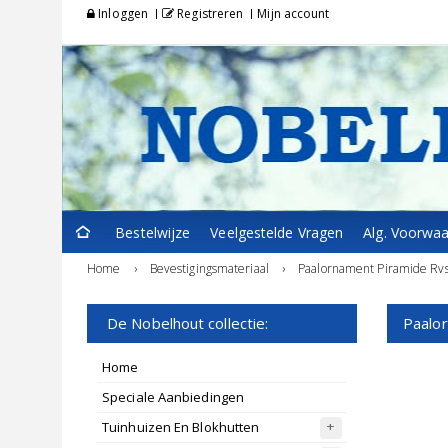
Inloggen
Registreren
Mijn account
Bestelwijze
Veelgestelde Vragen
Alg. Voorwa
Home
›
Bevestigingsmateriaal
›
Paalornament Piramide Rv
De Nobelhout collectie:
Paalo
Home
Speciale Aanbiedingen
Tuinhuizen En Blokhutten