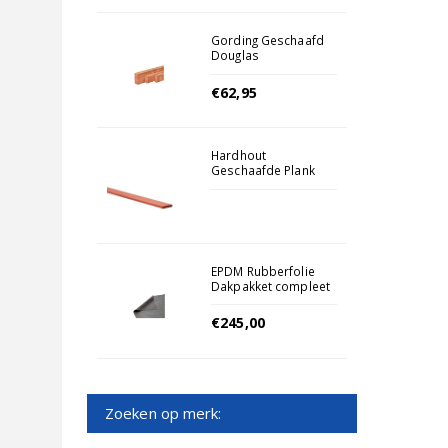
Gording Geschaafd
Douglas
5.8x19x400cm
Onbehandeld
€62,95
Hardhout
Geschaafde Plank
1.6x14.5x365cm
EPDM Rubberfolie
Dakpakket compleet
3131
€245,00
Zoeken op merk: