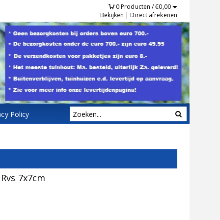
0
Producten /
€
0,00
Bekijken
|
Direct afrekenen
acy Policy
 Rvs 7x7cm