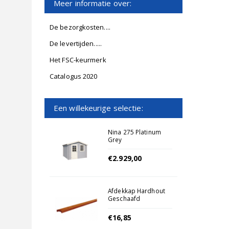
Meer informatie over:
De bezorgkosten....
De levertijden.....
Het FSC-keurmerk
Catalogus 2020
Een willekeurige selectie:
Nina 275 Platinum
Grey
€2.929,00
Afdekkap Hardhout
Geschaafd
€16,85