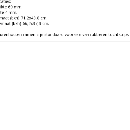
caties:
ikte 69 mm.
kte 4 mm.
maat (bxh) 71,2x43,8 cm.
maat (bxh) 66,2x37,3 cm.
urenhouten ramen zijn standaard voorzien van rubberen tochtstrips 