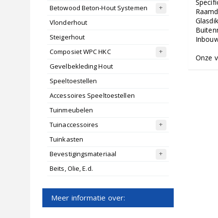
Specifi
Betowood Beton-Hout Systemen
Raamd
Glasdi
Vlonderhout
Buiten
Steigerhout
Inbouw
Composiet WPC HKC
Onze v
Gevelbekleding Hout
Speeltoestellen
Accessoires Speeltoestellen
Tuinmeubelen
Tuinaccessoires
Tuinkasten
Bevestigingsmateriaal
Beits, Olie, E.d.
Meer informatie over: