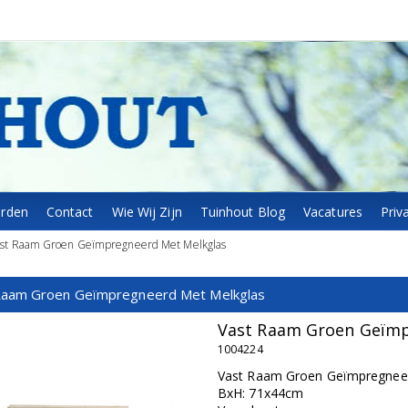
arden
Contact
Wie Wij Zijn
Tuinhout Blog
Vacatures
Priv
st Raam Groen Geïmpregneerd Met Melkglas
Raam Groen Geïmpregneerd Met Melkglas
Vast Raam Groen Geïmp
1004224
Vast Raam Groen Geïmpregnee
BxH: 71x44cm