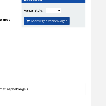
Aantal stuks:
ie met
Toevoegen winkelwagen
met asphaltnagels.