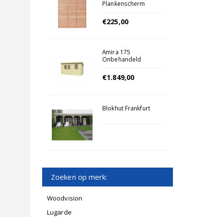
Plankenscherm
Enkelzijdig
180x180cm
€225,00
Amira 175
Onbehandeld
€1.849,00
Blokhut Frankfurt
Zoeken op merk:
Woodvision
Lugarde