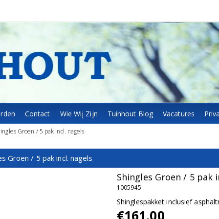
arden
Contact
Wie Wij Zijn
Tuinhout Blog
Vacatures
Priv
ingles Groen / 5 pak incl. nagels
es Groen / 5 pak incl. nagels
Shingles Groen / 5 pak i
1005945
Shinglespakket inclusief asphal
€161,00