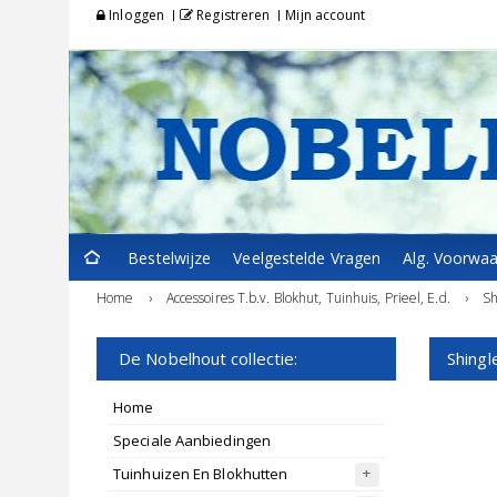
Inloggen
Registreren
Mijn account
Bestelwijze
Veelgestelde Vragen
Alg. Voorwa
Home
›
Accessoires T.b.v. Blokhut, Tuinhuis, Prieel, E.d.
›
Sh
De Nobelhout collectie:
Shingl
Home
Speciale Aanbiedingen
Tuinhuizen En Blokhutten