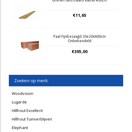
Grenen Geschaafd Rabat 400cm
€11,65
Paal Fijnbezaagd 20x20x600cm
Onbehandeld
€305,00
Zoeken op merk:
Woodvision
Lugarde
Hillhout Excellent
Hillhout Tuinverblijven
Elephant