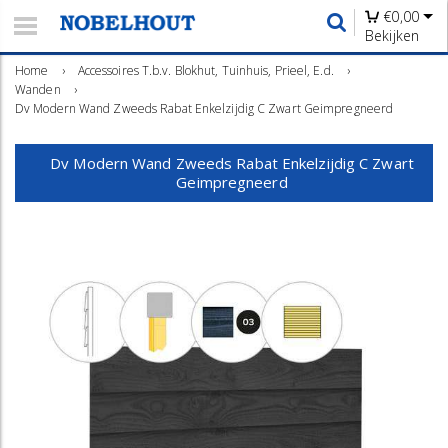
€
0,00
Bekijken
Home
›
Accessoires T.b.v. Blokhut, Tuinhuis, Prieel, E.d.
›
Wanden
›
Dv Modern Wand Zweeds Rabat Enkelzijdig C Zwart Geimpregneerd
Dv Modern Wand Zweeds Rabat Enkelzijdig C Zwart
Geimpregneerd