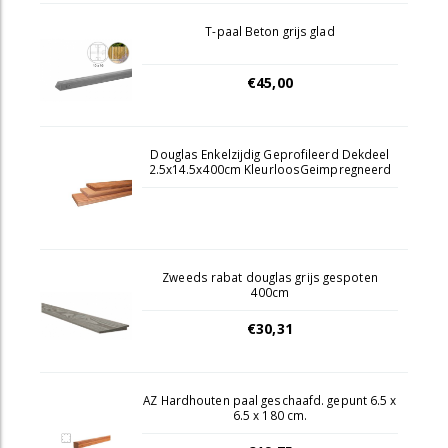
T-paal Beton grijs glad
€45,00
Douglas Enkelzijdig Geprofileerd Dekdeel
2.5x14.5x400cm KleurloosGeimpregneerd
Zweeds rabat douglas grijs gespoten
400cm
€30,31
AZ Hardhouten paal geschaafd. gepunt 6.5 x
6.5 x 180 cm.