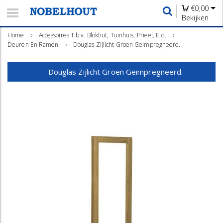
€
0,00
Bekijken
Home
›
Accessoires T.b.v. Blokhut, Tuinhuis, Prieel, E.d.
›
Deuren En Ramen
›
Douglas Zijlicht Groen Geimpregneerd.
Douglas Zijlicht Groen Geimpregneerd.