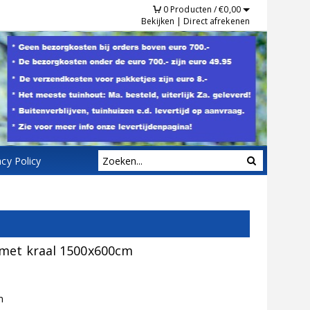
0
Producten /
€
0,00
Bekijken
|
Direct afrekenen
acy Policy
 met kraal 1500x600cm
m