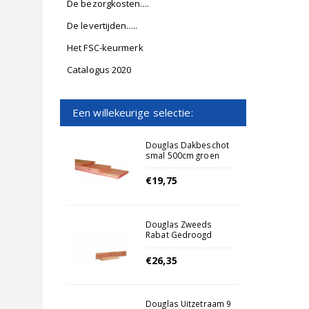
De bezorgkosten....
De levertijden.....
Het FSC-keurmerk
Catalogus 2020
Een willekeurige selectie:
Douglas Dakbeschot
smal 500cm groen
geimpregneerd
€19,75
Douglas Zweeds
Rabat Gedroogd
19,5x500cm Groen
Geïmpregneerd
€26,35
Douglas Uitzetraam 9