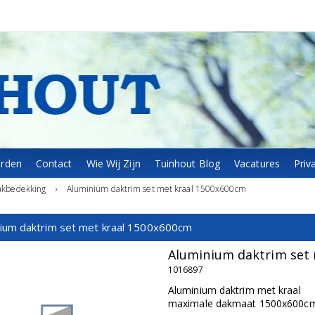
arden
Contact
Wie Wij Zijn
Tuinhout Blog
Vacatures
Priv
akbedekking
›
Aluminium daktrim set met kraal 1500x600cm
nium daktrim set met kraal 1500x600cm
Aluminium daktrim set
1016897
Aluminium daktrim met kraal
maximale dakmaat 1500x600c