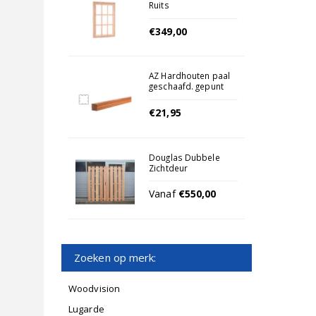
Ruits
€349,00
AZ Hardhouten paal
geschaafd. gepunt
6.5 x 6.5 x 200 cm.
€21,95
Douglas Dubbele
Zichtdeur
Vanaf
€550,00
Zoeken op merk:
Woodvision
Lugarde