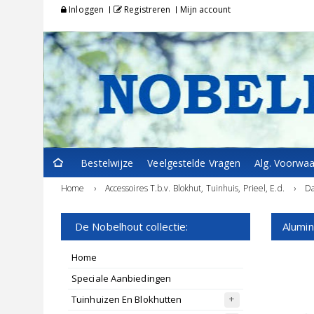
Inloggen
Registreren
Mijn account
Bestelwijze
Veelgestelde Vragen
Alg. Voorwa
Home
›
Accessoires T.b.v. Blokhut, Tuinhuis, Prieel, E.d.
›
D
De Nobelhout collectie:
Alumi
Home
Speciale Aanbiedingen
Tuinhuizen En Blokhutten