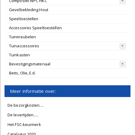
Composiet WPC HKC
Gevelbekleding Hout
Speeltoestellen
Accessoires Speeltoestellen
Tuinmeubelen
Tuinaccessoires
Tuinkasten
Bevestigingsmateriaal
Beits, Olie, E.d.
Meer informatie over:
De bezorgkosten....
De levertijden.....
Het FSC-keurmerk
Catalogus 2020